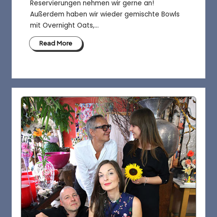
a
Reservierungen nehmen wir gerne an!
f
Außerdem haben wir wieder gemischte Bowls
mit Overnight Oats,…
é
Read More