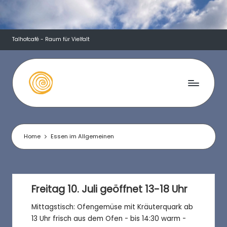
Skip
to
Talhofcafé - Raum für Vielfalt
content
T
a
l
Home
Essen im Allgemeinen
h
o
f
Freitag 10. Juli geöffnet 13-18 Uhr
c
Mittagstisch: Ofengemüse mit Kräuterquark ab
13 Uhr frisch aus dem Ofen - bis 14:30 warm -