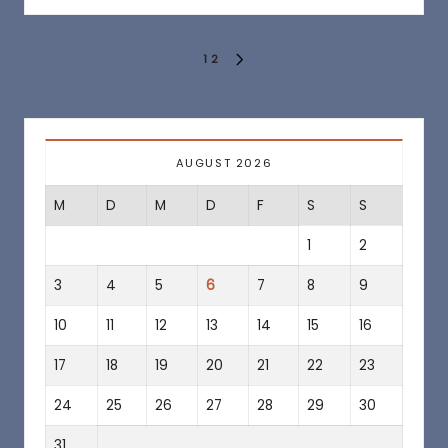
Seitennummerierung
1
2
NEXT
der
PAGE
Beiträge
AUGUST 2026
M
D
M
D
F
S
S
1
2
3
4
5
6
7
8
9
10
11
12
13
14
15
16
17
18
19
20
21
22
23
24
25
26
27
28
29
30
31