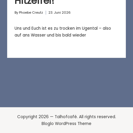
a
Hitzefrei!
f
By
Phoebe Creutz
23. Juni 2026
Posted
é
by
Uns und Euch ist es zu trocken im Ugental – also
auf ans Wasser und bis bald wieder
Copyright 2026 — Talhofcafé. All rights reserved.
Bloglo WordPress Theme