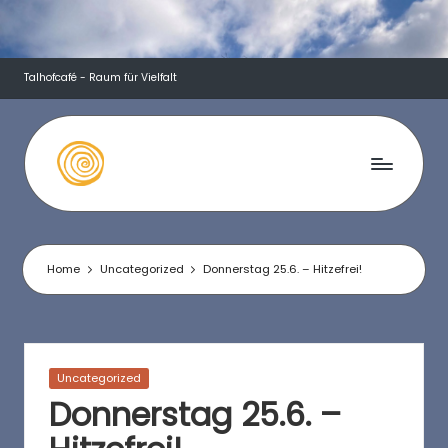
Skip
to
Talhofcafé - Raum für Vielfalt
content
T
a
l
Home
Uncategorized
Donnerstag 25.6. – Hitzefrei!
h
o
f
Posted
Uncategorized
in
c
Donnerstag 25.6. –