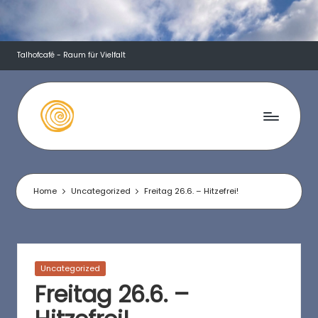
Skip
to
Talhofcafé - Raum für Vielfalt
content
T
a
l
Home
Uncategorized
Freitag 26.6. – Hitzefrei!
h
o
f
Posted
Uncategorized
in
c
Freitag 26.6. –