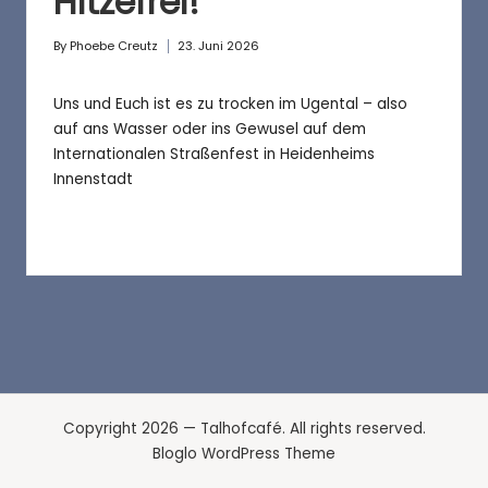
a
Hitzefrei!
f
By
Phoebe Creutz
23. Juni 2026
Posted
é
by
Uns und Euch ist es zu trocken im Ugental – also
auf ans Wasser oder ins Gewusel auf dem
Internationalen Straßenfest in Heidenheims
Innenstadt
Copyright 2026 — Talhofcafé. All rights reserved.
Bloglo WordPress Theme