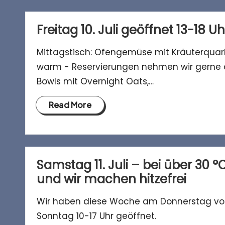
h
o
Freitag 10. Juli geöffnet 13-18 Uh
f
Mittagstisch: Ofengemüse mit Kräuterquark 
warm - Reservierungen nehmen wir gerne 
c
Bowls mit Overnight Oats,…
a
Read More
f
é
Samstag 11. Juli – bei über 30 °
und wir machen hitzefrei
Wir haben diese Woche am Donnerstag von 
Sonntag 10-17 Uhr geöffnet.