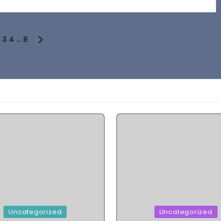
2
3
4
…
8
US
NEXT
PAGE
d
Posted
Uncategorized
Uncategorized