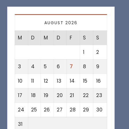
AUGUST 2026
M
D
M
D
F
S
S
1
2
3
4
5
6
7
8
9
10
11
12
13
14
15
16
17
18
19
20
21
22
23
24
25
26
27
28
29
30
31