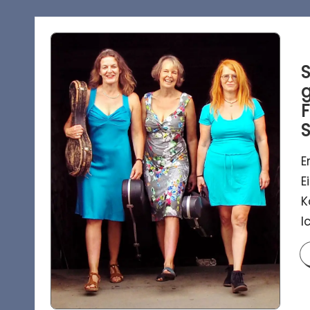
S
g
F
S
E
E
K
I