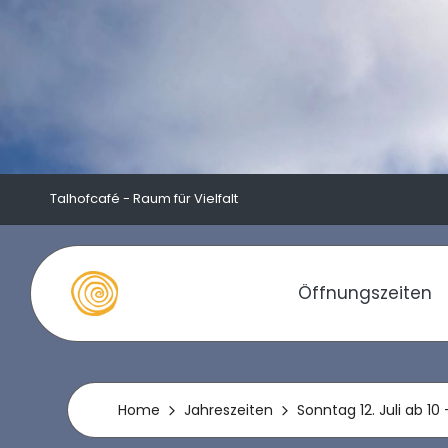
Skip
to
content
Talhofcafé - Raum für Vielfalt
Öffnungszeiten
T
a
l
Home
Jahreszeiten
Sonntag 12. Juli ab 10