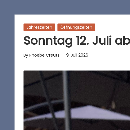
h
o
f
Posted
Jahreszeiten
Öffnungszeiten
in
Sonntag 12. Juli ab
c
a
By
Phoebe Creutz
9. Juli 2026
Posted
f
by
é