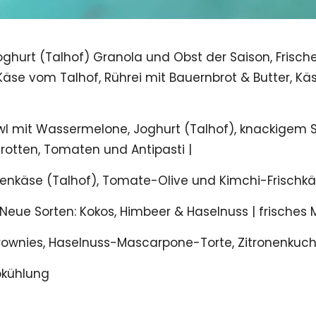
oghurt (Talhof) Granola und Obst der Saison, Frische
äse vom Talhof, Rührei mit Bauernbrot & Butter, Käset
l mit Wassermelone, Joghurt (Talhof), knackigem S
arotten, Tomaten und Antipasti |
enkäse (Talhof), Tomate-Olive und Kimchi-Frischkäs
 Neue Sorten: Kokos, Himbeer & Haselnuss | frisches 
ownies, Haselnuss-Mascarpone-Torte, Zitronenkuch
bkühlung