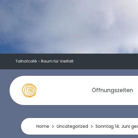
Skip
to
content
Talhofcafé - Raum für Vielfalt
Öffnungszeiten
T
a
l
Home
Uncategorized
Sonntag 14. Juni geö