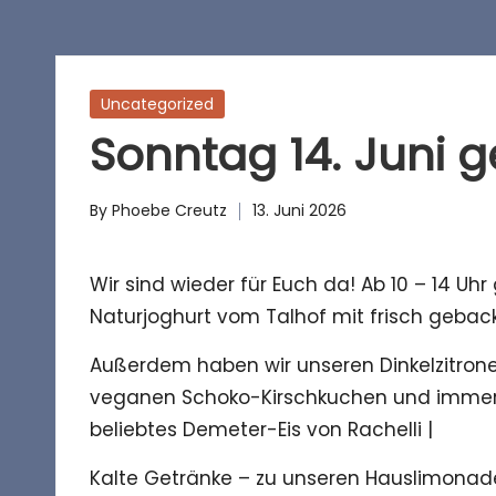
h
o
f
Posted
Uncategorized
in
Sonntag 14. Juni ge
c
a
By
Phoebe Creutz
13. Juni 2026
Posted
f
by
Wir sind wieder für Euch da! Ab 10 – 14 Uh
é
Naturjoghurt vom Talhof mit frisch geba
Außerdem haben wir unseren Dinkelzitron
veganen Schoko-Kirschkuchen und immer fr
beliebtes Demeter-Eis von Rachelli |
Kalte Getränke – zu unseren Hauslimonade