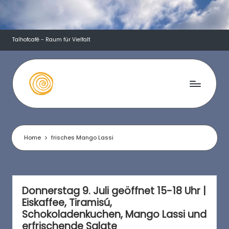
Skip
to
Talhofcafé - Raum für Vielfalt
content
T
a
l
Home
frisches Mango Lassi
h
o
f
Donnerstag 9. Juli geöffnet 15-18 Uhr |
Eiskaffee, Tiramisú,
c
Schokoladenkuchen, Mango Lassi und
erfrischende Salate