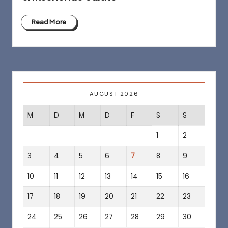
a
f
Read More
é
AUGUST 2026
M
D
M
D
F
S
S
1
2
3
4
5
6
7
8
9
10
11
12
13
14
15
16
17
18
19
20
21
22
23
24
25
26
27
28
29
30