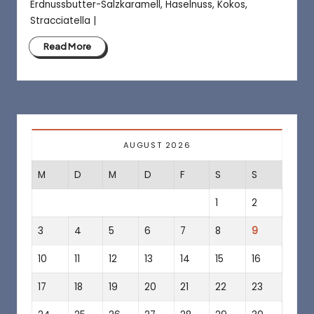
a
Erdnussbutter-Salzkaramell, Haselnuss, Kokos,
f
Stracciatella |
é
Read More
AUGUST 2026
M
D
M
D
F
S
S
1
2
3
4
5
6
7
8
9
10
11
12
13
14
15
16
17
18
19
20
21
22
23