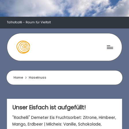
Skip
to
Talhofcafé - Raum für Vielfalt
content
T
a
l
Home
Haselnuss
h
o
f
Unser Eisfach ist aufgefüllt!
c
"Rachelli" Demeter Eis Fruchtsorbet: Zitrone, Himbeer,
Mango, Erdbeer | Milcheis: Vanille, Schokolade,