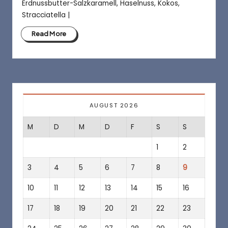
a
Erdnussbutter-Salzkaramell, Haselnuss, Kokos,
f
Stracciatella |
é
Read More
AUGUST 2026
M
D
M
D
F
S
S
1
2
3
4
5
6
7
8
9
10
11
12
13
14
15
16
17
18
19
20
21
22
23