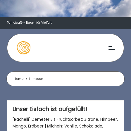
Skip
to
Talhofcafé - Raum für Vielfalt
content
T
a
l
Home
Himbeer
h
o
f
Unser Eisfach ist aufgefüllt!
c
"Rachelli" Demeter Eis Fruchtsorbet: Zitrone, Himbeer,
Mango, Erdbeer | Milcheis: Vanille, Schokolade,