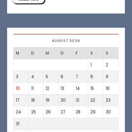
a
f
é
AUGUST 2026
M
D
M
D
F
S
S
1
2
3
4
5
6
7
8
9
10
11
12
13
14
15
16
17
18
19
20
21
22
23
24
25
26
27
28
29
30
31