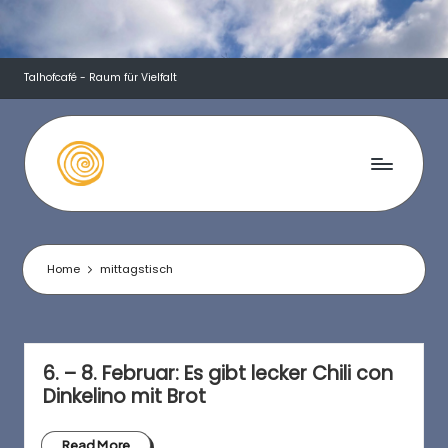
Skip
to
Talhofcafé - Raum für Vielfalt
content
T
a
l
Home
mittagstisch
h
o
f
6. – 8. Februar: Es gibt lecker Chili con
Dinkelino mit Brot
c
Read More