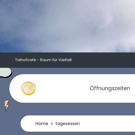
Skip
to
content
Talhofcafé - Raum für Vielfalt
Öffnungszeiten
T
a
l
Home
tagesessen