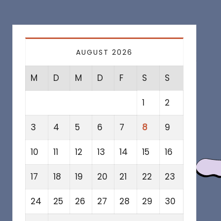
AUGUST 2026
M
D
M
D
F
S
S
1
2
3
4
5
6
7
8
9
10
11
12
13
14
15
16
17
18
19
20
21
22
23
24
25
26
27
28
29
30