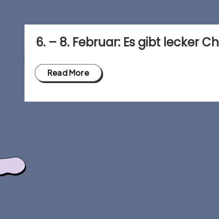
h
o
6. – 8. Februar: Es gibt lecker Ch
f
c
Read More
a
f
é