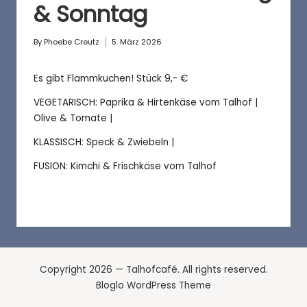
a
& Sonntag
f
é
By
Phoebe Creutz
5. März 2026
Posted
by
Es gibt Flammkuchen! Stück 9,- €
VEGETARISCH: Paprika & Hirtenkäse vom Talhof |
Olive & Tomate |
KLASSISCH: Speck & Zwiebeln |
FUSION: Kimchi & Frischkäse vom Talhof
Copyright 2026 — Talhofcafé. All rights reserved.
Bloglo WordPress Theme