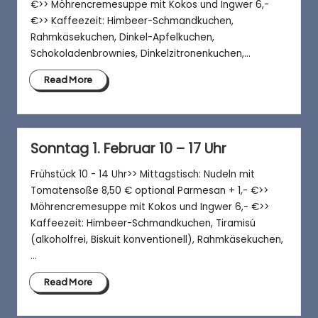
a
€>> Möhrencremesuppe mit Kokos und Ingwer 6,-
f
€>> Kaffeezeit: Himbeer-Schmandkuchen,
Rahmkäsekuchen, Dinkel-Apfelkuchen,
é
Schokoladenbrownies, Dinkelzitronenkuchen,…
Read More
Sonntag 1. Februar 10 – 17 Uhr
Frühstück 10 - 14 Uhr>> Mittagstisch: Nudeln mit
Tomatensoße 8,50 € optional Parmesan + 1,- €>>
Möhrencremesuppe mit Kokos und Ingwer 6,- €>>
Kaffeezeit: Himbeer-Schmandkuchen, Tiramisú
(alkoholfrei, Biskuit konventionell), Rahmkäsekuchen,
…
Read More