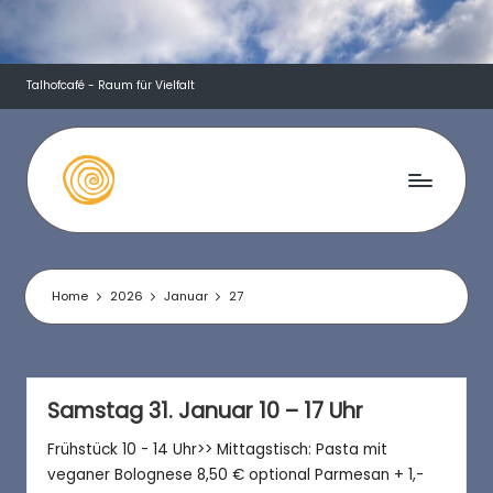
Skip
to
Talhofcafé - Raum für Vielfalt
content
T
a
l
Home
2026
Januar
27
h
o
f
Samstag 31. Januar 10 – 17 Uhr
c
Frühstück 10 - 14 Uhr>> Mittagstisch: Pasta mit
veganer Bolognese 8,50 € optional Parmesan + 1,-