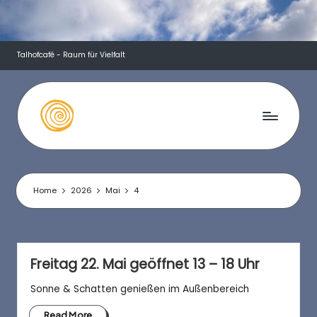
Skip
to
Talhofcafé - Raum für Vielfalt
content
T
a
l
Home
2026
Mai
4
h
o
f
Freitag 22. Mai geöffnet 13 – 18 Uhr
c
Sonne & Schatten genießen im Außenbereich
Read More