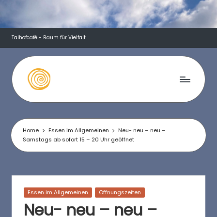
Skip
to
Talhofcafé - Raum für Vielfalt
content
T
a
l
Home
Essen im Allgemeinen
Neu- neu – neu –
Samstags ab sofort 15 – 20 Uhr geöffnet
h
o
f
Posted
Essen im Allgemeinen
Öffnungszeiten
c
in
Neu- neu – neu –