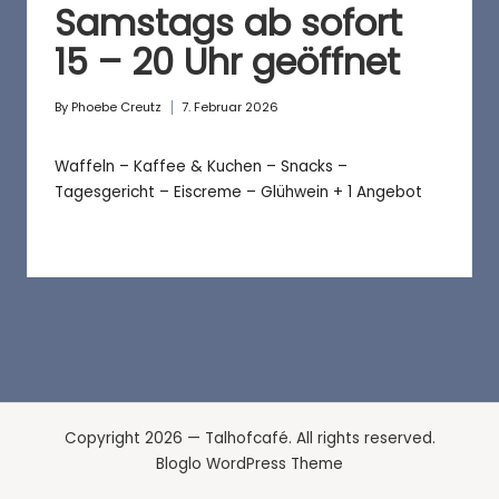
a
Samstags ab sofort
f
15 – 20 Uhr geöffnet
é
By
Phoebe Creutz
7. Februar 2026
Posted
by
Waffeln – Kaffee & Kuchen – Snacks –
Tagesgericht – Eiscreme – Glühwein + 1 Angebot
Copyright 2026 — Talhofcafé. All rights reserved.
Bloglo WordPress Theme